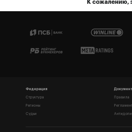
К сожалению, 
Федерация
Докумен
Структура
Правила
Регионы
Регламен
Судьи
Антидопи