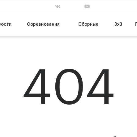
. завершен
сб, 31 янв. завершен
пт, 13 мар. заве
63
55
Т
НИКА-Лузалес
МБА-МАИ
74
89
УГМК
ЦСКА-2
вости
Соревнования
Сборные
3х3
404